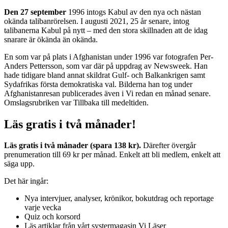
Den 27 september
1996 intogs Kabul av den nya och nästan
okända talibanrörelsen. I augusti 2021, 25 år senare, intog
talibanerna Kabul på nytt – med den stora skillnaden att de idag
snarare är ökända än okända.
En som var på plats i Afghanistan under 1996 var fotografen Per-
Anders Pettersson, som var där på uppdrag av Newsweek. Han
hade tidigare bland annat skildrat Gulf- och Balkankrigen samt
Sydafrikas första demokratiska val. Bilderna han tog under
Afghanistanresan publicerades även i Vi redan en månad senare.
Omslagsrubriken var Tillbaka till medeltiden.
Läs gratis i två månader!
Läs gratis i två månader (spara 138 kr).
Därefter övergår
prenumeration till 69 kr per månad. Enkelt att bli medlem, enkelt att
säga upp.
Det här ingår:
Nya intervjuer, analyser, krönikor, bokutdrag och reportage
varje vecka
Quiz och korsord
Läs artiklar från vårt systermagasin Vi Läser