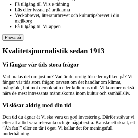
Få tillgång till Vi:s e-tidning
Läs eller lyssna på artiklarna
Veckobrevet, litteraturbrevet och kulturtipsbrevet i din
mejlkorg
Få tillgång till Vi-appen
Prova på
Kvalitetsjournalistik sedan 1913
Vi fångar vår tids stora frågor
Vad pratas det om just nu? Vad är du orolig för eller nyfiken på? Vi
fångar vår tids stora frågor, oavsett om det handlar om klimat,
mångfald, hot mot demokratin eller kulturens roll. Vi kommer också
nära de mest intressanta människorna inom kultur och samhällsliv.
Vi slösar aldrig med din tid
Den tid du ägnar åt Vi ska vara en god investering. Därför strävar vi
efter att alltid vara relevanta och ge något extra. Kanske ett skratt, ett
”Åh fan!” eller en tår i ögat. Vi kallar det för meningsfull
underhållning.