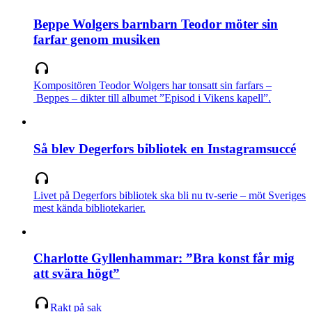
Beppe Wolgers barnbarn Teodor möter sin
farfar genom musiken
Kompositören Teodor Wolgers har tonsatt sin farfars –
Beppes – dikter till albumet ”Episod i Vikens kapell”.
Så blev Degerfors bibliotek en Instagramsuccé
Livet på Degerfors bibliotek ska bli nu tv-serie – möt Sveriges
mest kända bibliotekarier.
Charlotte Gyllenhammar: ”Bra konst får mig
att svära högt”
Rakt på sak