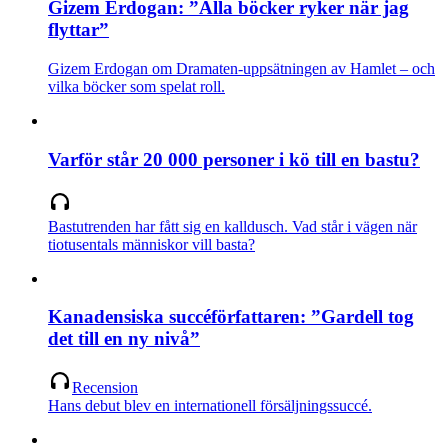
Gizem Erdogan: ”Alla böcker ryker när jag
flyttar”
Gizem Erdogan om Dramaten-uppsätningen av Hamlet – och
vilka böcker som spelat roll.
Varför står 20 000 personer i kö till en bastu?
Bastutrenden har fått sig en kalldusch. Vad står i vägen när
tiotusentals människor vill basta?
Kanadensiska succéförfattaren: ”Gardell tog
det till en ny nivå”
Recension
Hans debut blev en internationell försäljningssuccé.