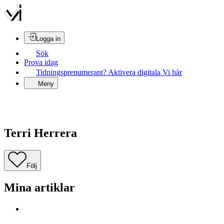
Logga in
Sök
Prova idag
Tidningsprenumerant? Aktivera digitala Vi här
Meny
Terri Herrera
Följ
Mina artiklar