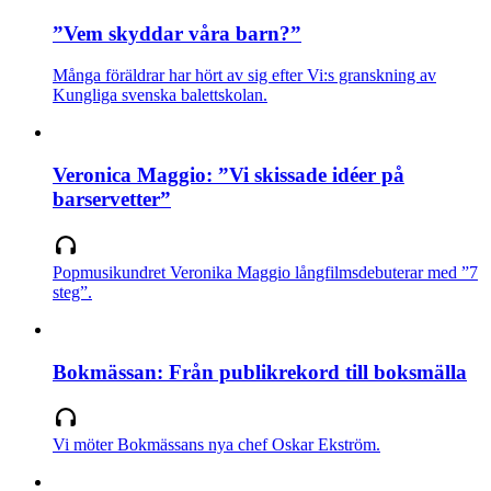
”Vem skyddar våra barn?”
Många föräldrar har hört av sig efter Vi:s granskning av
Kungliga svenska balettskolan.
Veronica Maggio: ”Vi skissade idéer på
barservetter”
Popmusikundret Veronika Maggio långfilmsdebuterar med ”7
steg”.
Bokmässan: Från publikrekord till boksmälla
Vi möter Bokmässans nya chef Oskar Ekström.