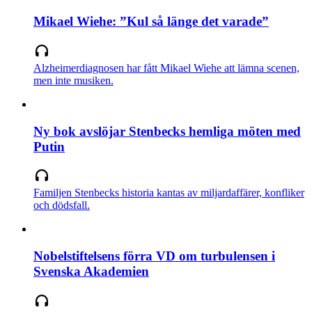
Mikael Wiehe: ”Kul så länge det varade”
Alzheimerdiagnosen har fått Mikael Wiehe att lämna scenen,
men inte musiken.
Ny bok avslöjar Stenbecks hemliga möten med
Putin
Familjen Stenbecks historia kantas av miljardaffärer, konfliker
och dödsfall.
Nobelstiftelsens förra VD om turbulensen i
Svenska Akademien