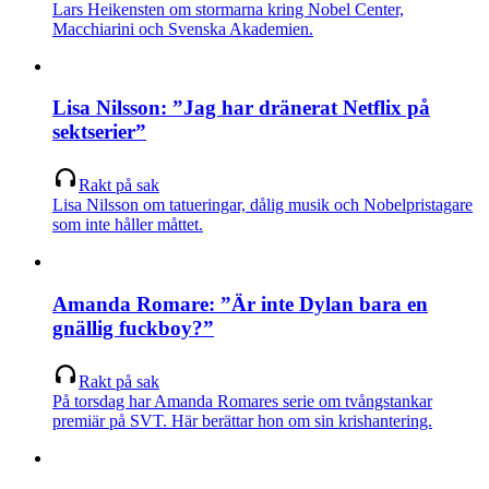
Lars Heikensten om stormarna kring Nobel Center,
Macchiarini och Svenska Akademien.
Lisa Nilsson: ”Jag har dränerat Netflix på
sektserier”
Rakt på sak
Lisa Nilsson om tatueringar, dålig musik och Nobelpristagare
som inte håller måttet.
Amanda Romare: ”Är inte Dylan bara en
gnällig fuckboy?”
Rakt på sak
På torsdag har Amanda Romares serie om tvångstankar
premiär på SVT. Här berättar hon om sin krishantering.