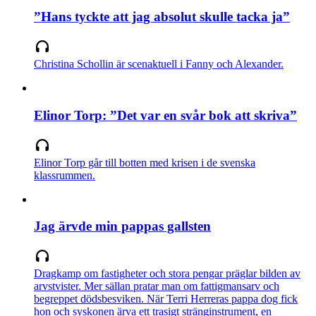
”Hans tyckte att jag absolut skulle tacka ja”
Christina Schollin är scenaktuell i Fanny och Alexander.
Elinor Torp: ”Det var en svår bok att skriva”
Elinor Torp går till botten med krisen i de svenska
klassrummen.
Jag ärvde min pappas gallsten
Dragkamp om fastigheter och stora pengar präglar bilden av
arvstvister. Mer sällan pratar man om fattigmansarv och
begreppet dödsbesviken. När Terri Herreras pappa dog fick
hon och syskonen ärva ett trasigt stränginstrument, en