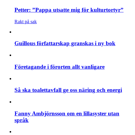
Petter: ”Pappa utsatte mig för kulturtortyr”
Rakt på sak
Guillous författarskap granskas i ny bok
Företagande i förorten allt vanligare
Så ska toalettavfall ge oss näring och energi
Fanny Ambjörnsson om en lillasyster utan
språk