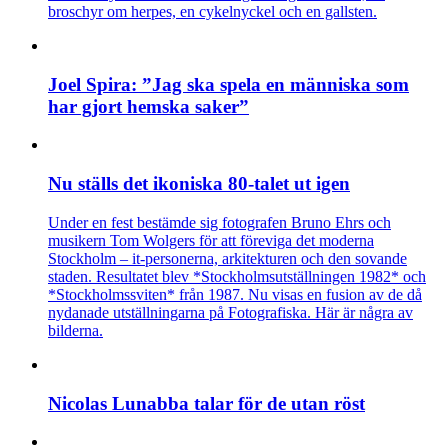
broschyr om herpes, en cykelnyckel och en gallsten.
Joel Spira: ”Jag ska spela en människa som
har gjort hemska saker”
Nu ställs det ikoniska 80-talet ut igen
Under en fest bestämde sig fotografen Bruno Ehrs och
musikern Tom Wolgers för att föreviga det moderna
Stockholm – it-personerna, arkitekturen och den sovande
staden. Resultatet blev *Stockholmsutställningen 1982* och
*Stockholmssviten* från 1987. Nu visas en fusion av de då
nydanade utställningarna på Fotografiska. Här är några av
bilderna.
Nicolas Lunabba talar för de utan röst