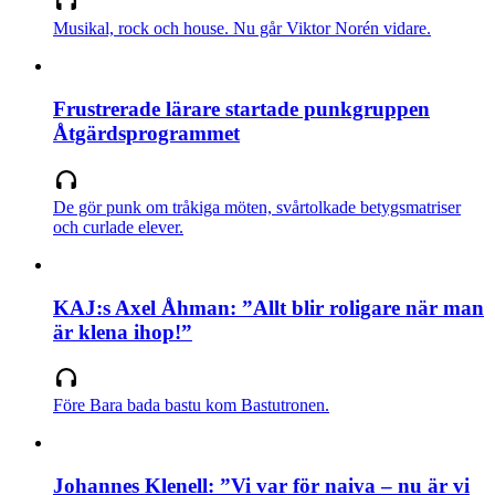
Musikal, rock och house. Nu går Viktor Norén vidare.
Frustrerade lärare startade punkgruppen
Åtgärdsprogrammet
De gör punk om tråkiga möten, svårtolkade betygsmatriser
och curlade elever.
KAJ:s Axel Åhman: ”Allt blir roligare när man
är klena ihop!”
Före Bara bada bastu kom Bastutronen.
Johannes Klenell: ”Vi var för naiva – nu är vi