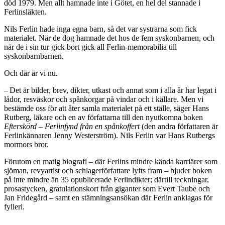
död 1979. Men allt hamnade inte i Götet, en hel del stannade i
Ferlinsläkten.
Nils Ferlin hade inga egna barn, så det var systrarna som fick
materialet. När de dog hamnade det hos de fem syskonbarnen, och
när de i sin tur gick bort gick all Ferlin-memorabilia till
syskonbarnbarnen.
Och där är vi nu.
– Det är bilder, brev, dikter, utkast och annat som i alla år har legat i
lådor, resväskor och spånkorgar på vindar och i källare. Men vi
bestämde oss för att åter samla materialet på ett ställe, säger Hans
Rutberg, läkare och en av författarna till den nyutkomna boken
Efterskörd – Ferlinfynd från en spånkoffert
(den andra författaren är
Ferlinkännaren Jenny Westerström). Nils Ferlin var Hans Rutbergs
mormors bror.
Förutom en matig biografi – där Ferlins mindre kända karriärer som
sjöman, revyartist och schlagerförfattare lyfts fram – bjuder boken
på inte mindre än 35 opublicerade Ferlindikter; därtill teckningar,
prosastycken, gratulationskort från giganter som Evert Taube och
Jan Fridegård – samt en stämningsansökan där Ferlin anklagas för
fylleri.