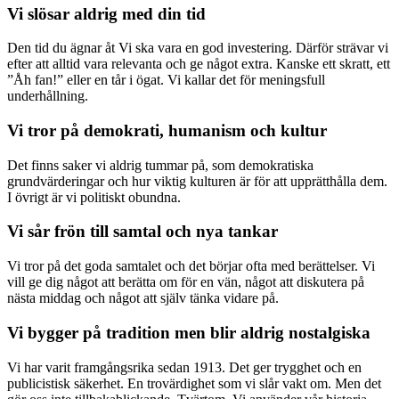
Vi slösar aldrig med din tid
Den tid du ägnar åt Vi ska vara en god investering. Därför strävar vi
efter att alltid vara relevanta och ge något extra. Kanske ett skratt, ett
”Åh fan!” eller en tår i ögat. Vi kallar det för meningsfull
underhållning.
Vi tror på demokrati, humanism och kultur
Det finns saker vi aldrig tummar på, som demokratiska
grundvärderingar och hur viktig kulturen är för att upprätthålla dem.
I övrigt är vi politiskt obundna.
Vi sår frön till samtal och nya tankar
Vi tror på det goda samtalet och det börjar ofta med berättelser. Vi
vill ge dig något att berätta om för en vän, något att diskutera på
nästa middag och något att själv tänka vidare på.
Vi bygger på tradition men blir aldrig nostalgiska
Vi har varit framgångsrika sedan 1913. Det ger trygghet och en
publicistisk säkerhet. En trovärdighet som vi slår vakt om. Men det