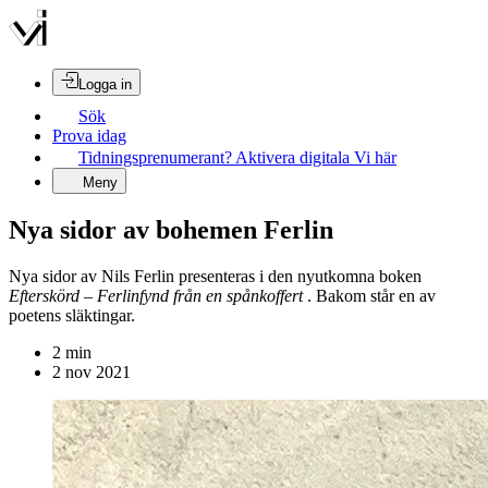
Logga in
Sök
Prova idag
Tidningsprenumerant? Aktivera digitala Vi här
Meny
Nya sidor av bohemen Ferlin
Nya sidor av Nils Ferlin presenteras i den nyutkomna boken
Efterskörd – Ferlinfynd från en spånkoffert
. Bakom står en av
poetens släktingar.
2
min
2 nov 2021