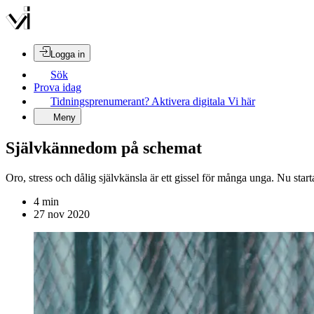
Logga in
Sök
Prova idag
Tidningsprenumerant? Aktivera digitala Vi här
Meny
Självkännedom på schemat
Oro, stress och dålig självkänsla är ett gissel för många unga. Nu star
4
min
27 nov 2020