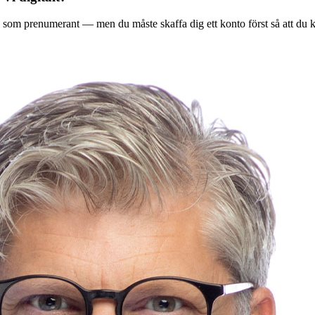
ala Vi som prenumerant — men du måste skaffa dig ett konto först så att du