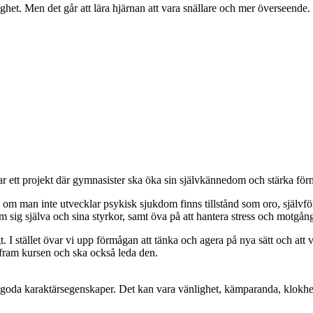
ghet. Men det går att lära hjärnan att vara snällare och mer överseende.
tar ett projekt där gymnasister ska öka sin självkännedom och stärka förm
en om man inte utvecklar psykisk sjukdom finns tillstånd som oro, själv
m sig själva och sina styrkor, samt öva på att hantera stress och motgång
igt. I stället övar vi upp förmågan att tänka och agera på nya sätt och at
fram kursen och ska också leda den.
a goda karaktärsegenskaper. Det kan vara vänlighet, kämparanda, klokhet, s