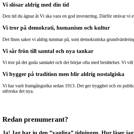
Vi slösar aldrig med din tid
Den tid du ägnar åt Vi ska vara en god investering. Därför strävar vi eft
Vi tror på demokrati, humanism och kultur
Det finns saker vi aldrig tummar på, som demokratiska grundvärderingar
Vi sår frön till samtal och nya tankar
Vi tror på det goda samtalet och det börjar ofta med berättelser. Vi vil
Vi bygger på tradition men blir aldrig nostalgiska
Vi har varit framgångsrika sedan 1913. Det ger trygghet och en publici
utforska det nya.
Redan prenumerant?
Ja! Jag har ju den ”vanliga” tidningen.
Hur läser jag