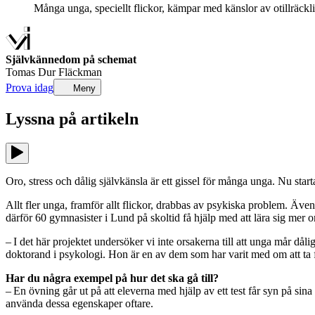
Många unga, speciellt flickor, kämpar med känslor av otillräckli
Självkännedom på schemat
Tomas Dur Fläckman
Prova idag
Meny
Lyssna på
artikeln
Oro, stress och dålig självkänsla är ett gissel för många unga. Nu star
Allt fler unga, framför allt flickor, drabbas av psykiska problem. Äv
därför 60 gymnasister i Lund på skoltid få hjälp med att lära sig mer o
– I det här projektet undersöker vi inte orsakerna till att unga mår dål
doktorand i psykologi. Hon är en av dem som har varit med om att ta 
Har du några exempel på hur det ska gå till?
– En övning går ut på att eleverna med hjälp av ett test får syn på sin
använda dessa egenskaper oftare.