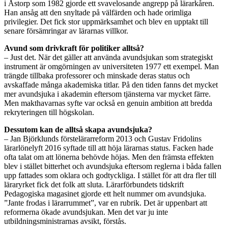
i Åstorp som 1982 gjorde ett svavelosande angrepp på lärarkåren.
Han ansåg att den snyltade på välfärden och hade orimliga
privilegier. Det fick stor uppmärksamhet och blev en upptakt till
senare försämringar av lärarnas villkor.
Avund som drivkraft för politiker alltså?
– Just det. När det gäller att använda avundsjukan som strategiskt
instrument är omgörningen av universiteten 1977 ett exempel. Man
trängde tillbaka professorer och minskade deras status och
avskaffade många akademiska titlar. På den tiden fanns det mycket
mer avundsjuka i akademin eftersom tjänsterna var mycket färre.
Men makthavarnas syfte var också en genuin ambition att bredda
rekryteringen till högskolan.
Dessutom kan de alltså skapa avundsjuka?
– Jan Björklunds förstelärarreform 2013 och Gustav Fridolins
lärarlönelyft 2016 syftade till att höja lärarnas status. Facken hade
ofta talat om att lönerna behövde höjas. Men den främsta effekten
blev i stället bitterhet och avundsjuka eftersom reglerna i båda fallen
upp fattades som oklara och godtyckliga. I stället för att dra fler till
läraryrket fick det folk att sluta. Lärarförbundets tidskrift
Pedagogiska magasinet gjorde ett helt nummer om avundsjuka.
”Jante frodas i lärarrummet”, var en rubrik. Det är uppenbart att
reformerna ökade avundsjukan. Men det var ju inte
utbildningsministrarnas avsikt, förstås.