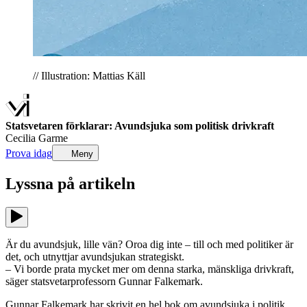
// Illustration: Mattias Käll
Statsvetaren förklarar: Avundsjuka som politisk drivkraft
Cecilia Garme
Prova idag
Meny
Lyssna på
artikeln
Är du avundsjuk, lille vän? Oroa dig inte – till och med politiker är
det, och utnyttjar avundsjukan strategiskt.
– Vi borde prata mycket mer om denna starka, mänskliga drivkraft,
säger statsvetarprofessorn Gunnar Falkemark.
Gunnar Falkemark har skrivit en hel bok om avundsjuka i politik