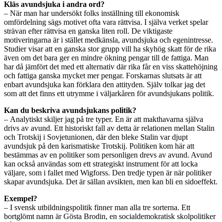
Kläs avundsjuka i andra ord?
– När man har undersökt folks inställning till ekonomisk
omfördelning sägs motivet ofta vara rättvisa. I själva verket spelar
strävan efter rättvisa en ganska liten roll. De viktigaste
motiveringarna är i stället medkänsla, avundsjuka och egenintresse.
Studier visar att en ganska stor grupp vill ha skyhög skatt för de rika
även om det bara ger en mindre ökning pengar till de fattiga. Man
har då jämfört det med ett alternativ där rika får en viss skattehöjning
och fattiga ganska mycket mer pengar. Forskarnas slutsats är att
enbart avundsjuka kan förklara den attityden. Själv tolkar jag det
som att det finns ett utrymme i väljarkåren för avundsjukans politik.
Kan du beskriva avundsjukans politik?
– Analytiskt skiljer jag på tre typer. En är att makthavarna själva
drivs av avund. Ett historiskt fall av detta är relationen mellan Stalin
och Trotskij i Sovjetunionen, där den bleke Stalin var djupt
avundsjuk på den karismatiske Trotskij. Politiken kom här att
bestämmas av en politiker som personligen drevs av avund. Avund
kan också användas som ett strategiskt instrument för att locka
väljare, som i fallet med Wigforss. Den tredje typen är när politiker
skapar avundsjuka. Det är sällan avsikten, men kan bli en sidoeffekt.
Exempel?
– I svensk utbildningspolitik finner man alla tre sorterna. Ett
bortglömt namn är Gösta Brodin, en socialdemokratisk skolpolitiker