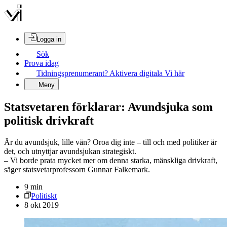
Logga in
Sök
Prova idag
Tidningsprenumerant? Aktivera digitala Vi här
Meny
Statsvetaren förklarar: Avundsjuka som
politisk drivkraft
Är du avundsjuk, lille vän? Oroa dig inte – till och med politiker är
det, och utnyttjar avundsjukan strategiskt.
– Vi borde prata mycket mer om denna starka, mänskliga drivkraft,
säger statsvetarprofessorn Gunnar Falkemark.
9
min
Politiskt
8 okt 2019