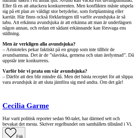
hamnar saken i ett annat ljus. Avund kan väcka ens tävlingsinstinkt.
Eller få en att attackera konkurrenten. Men konflikten måste utspela
sig på ett plan av väldigt stor betydelse, som fortplantning eller
karriär. Här finns också förklaringen till varför avundsjuka är så
tabu. Att erkänna avundsjuka är att erkänna att man är underlägsen
någon annan, och redan ett sådant erkännande kan försvaga ens
ställning.
Men är verkligen alla avundsjuka?
– Aristoteles pekar faktiskt på en grupp som inte tillhör de
avundsamma. Det är de ”slaviska, gemena och utan ärelystnad”. Då
uppstår inte konkurrens.
Varför bör vi prata om vår avundsjuka?
– Därför att den blir mindre då. Men det bästa receptet för att slippa
vara avundsjuk är att sluta jämföra sig med andra. Om det går!
Cecilia Garme
Har varit politisk reporter sedan 90-talet, har därmed sett och
bevakat det mesta. Skriver regelbundet om samhällets tillstånd i Vi.
Följ