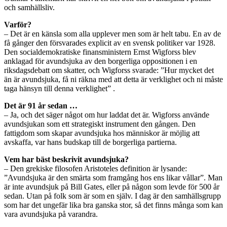
och samhällsliv.
Varför?
– Det är en känsla som alla upplever men som är helt tabu. En av de
få gånger den försvarades explicit av en svensk politiker var 1928.
Den socialdemokratiske finansministern Ernst Wigforss blev
anklagad för avundsjuka av den borgerliga oppositionen i en
riksdagsdebatt om skatter, och Wigforss svarade: ”Hur mycket det
än är avundsjuka, få ni räkna med att detta är verklighet och ni måste
taga hänsyn till denna verklighet” .
Det är 91 år sedan …
– Ja, och det säger något om hur laddat det är. Wigforss använde
avundsjukan som ett strategiskt instrument den gången. Den
fattigdom som skapar avundsjuka hos människor är möjlig att
avskaffa, var hans budskap till de borgerliga partierna.
Vem har bäst beskrivit avundsjuka?
– Den grekiske filosofen Aristoteles definition är lysande:
”Avundsjuka är den smärta som framgång hos ens likar vållar”. Man
är inte avundsjuk på Bill Gates, eller på någon som levde för 500 år
sedan. Utan på folk som är som en själv. I dag är den samhällsgrupp
som har det ungefär lika bra ganska stor, så det finns många som kan
vara avundsjuka på varandra.