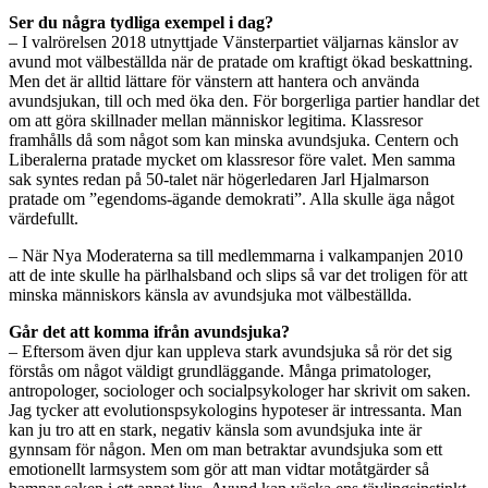
Ser du några tydliga exempel i dag?
– I valrörelsen 2018 utnyttjade Vänsterpartiet väljarnas känslor av
avund mot välbeställda när de pratade om kraftigt ökad beskattning.
Men det är alltid lättare för vänstern att hantera och använda
avundsjukan, till och med öka den. För borgerliga partier handlar det
om att göra skillnader mellan människor legitima. Klassresor
framhålls då som något som kan minska avundsjuka. Centern och
Liberalerna pratade mycket om klassresor före valet. Men samma
sak syntes redan på 50-talet när högerledaren Jarl Hjalmarson
pratade om ”egendoms-ägande demokrati”. Alla skulle äga något
värdefullt.
– När Nya Moderaterna sa till medlemmarna i valkampanjen 2010
att de inte skulle ha pärlhalsband och slips så var det troligen för att
minska människors känsla av avundsjuka mot välbeställda.
Går det att komma ifrån avundsjuka?
– Eftersom även djur kan uppleva stark avundsjuka så rör det sig
förstås om något väldigt grundläggande. Många primatologer,
antropologer, sociologer och socialpsykologer har skrivit om saken.
Jag tycker att evolutionspsykologins hypoteser är intressanta. Man
kan ju tro att en stark, negativ känsla som avundsjuka inte är
gynnsam för någon. Men om man betraktar avundsjuka som ett
emotionellt larmsystem som gör att man vidtar motåtgärder så