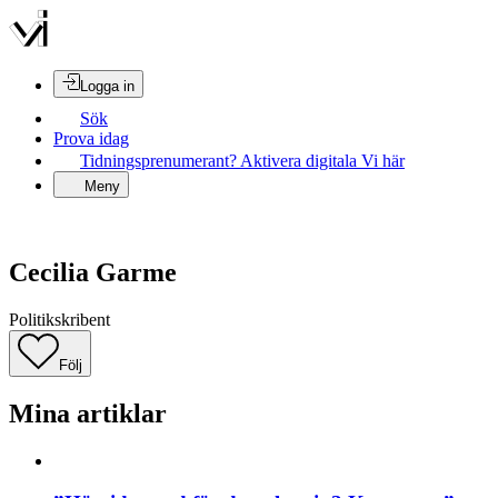
Logga in
Sök
Prova idag
Tidningsprenumerant? Aktivera digitala Vi här
Meny
Cecilia Garme
Politikskribent
Följ
Mina artiklar