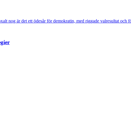
lt nog är det ett ödesår för demokratin, med riggade valresultat och fö
egier