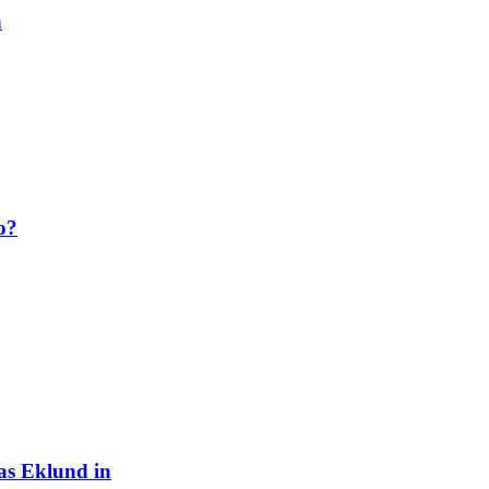
n
o?
as Eklund in