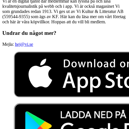
Vi är en digital tjänst där medlemmar kan lyssna på och läsa
kvalitetsjournalistik på webb och i app. Vi är också magasinet Vi
som grundades redan 1913. Vi ges ut av Vi Kultur & Litteratur AB
(559544-9355) som ägs av KF. Här kan du läsa mer om vårt företag
och här är våra köpvillkor. Hoppas att du vill bli medlem.
Undrar du något mer?
Mejla:
hej@vi.se