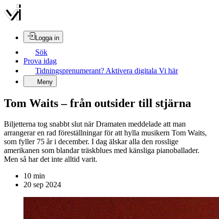
Logga in
Sök
Prova idag
Tidningsprenumerant? Aktivera digitala Vi här
Meny
Tom Waits – från outsider till stjärna
Biljetterna tog snabbt slut när Dramaten meddelade att man
arrangerar en rad föreställningar för att hylla musikern Tom Waits,
som fyller 75 år i december. I dag älskar alla den rosslige
amerikanen som blandar träskblues med känsliga pianoballader.
Men så har det inte alltid varit.
10
min
20 sep 2024