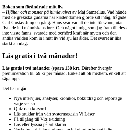
Boken som förändrade mitt liv.
–
Hjältar och monster på himlavalvet
av Maj Samzelius. Vad hände
med de grekiska gudarna när kristendomen gjorde sitt intåg, frågade
Carl Gustav Jung en gång. Hans svar var att de inte försvann, utan
flyttade in i människans inre. Och något i mig, som jag fram till dess
inte visste fanns, svarade med oerhörd kraft när myten och den
antika världen kom in i mitt liv vid sju års ålder. Det svaret är lika
starkt än idag.
Läs gratis i två månader!
Läs gratis i två månader (spara 138 kr).
Därefter övergår
prenumeration till 69 kr per månad. Enkelt att bli medlem, enkelt att
säga upp.
Det här ingår:
Nya intervjuer, analyser, krönikor, bokutdrag och reportage
varje vecka
Quiz och korsord
Läs artiklar från vårt systermagasin Vi Läser
Få tillgång till Vi:s e-tidning
Läs eller lyssna på artiklarna
Veckobrevet, litteraturbrevet och kulturtipsbrevet i din