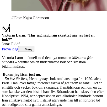
// Foto: Kajsa Göransson
Victoria Larm: ”Har jag någonsin skrattat när jag läst en
bok?”
Jonas Eklöf
Prova idag
Meny
Victoria Larm – aktuell med den nya romanen
Mästaren från
Venedig
– berättar om en underskattad bok och sitt stora
bildningsglapp.
Boken jag läser just nu.
–
En fest för livet
, Hemingways bok om hans unga år i 1920-talets
Paris. Han lever fattigt, försöker skriva något ”som är sant”. Det är
en stilla och vacker bok om skapande, framtidshopp och om en tid
som kanske var den bästa i hans liv. Rörande att han skrev den efter
Nobelpriset 1954, när depressionen och alkoholen hindrade honom
från att skriva något nytt. I stället återvände han till en förlorad tid
och redigerade sina gamla anteckningar.