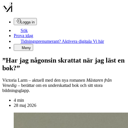
Logga in
Sök
Prova idag
Tidningsprenumerant? Aktivera digitala Vi här
Meny
”Har jag någonsin skrattat när jag läst en
bok?”
Victoria Larm – aktuell med den nya romanen
Mästaren från
Venedig
– berättar om en underskattad bok och sitt stora
bildningsglapp.
4
min
28 maj 2026