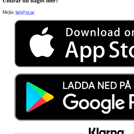
Undrar du något mer?
Mejla:
hej@vi.se