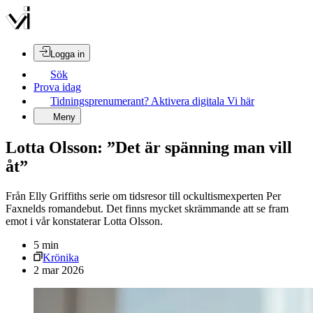
Logga in
Sök
Prova idag
Tidningsprenumerant? Aktivera digitala Vi här
Meny
Lotta Olsson: ”Det är spänning man vill
åt”
Från Elly Griffiths serie om tidsresor till ockultismexperten Per
Faxnelds romandebut. Det finns mycket skrämmande att se fram
emot i vår konstaterar Lotta Olsson.
5
min
Krönika
2 mar 2026