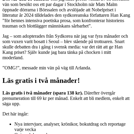
vän som besökt oss ett par dagar i Stockholm när Mats Malm
öppnade dörrarna i Börssalen och avslöjade att Nobelpriset i
litteratur år 2024 tilldelades den sydkoreanska författaren Han Kang
”för hennes intensiva poetiska prosa, som konfronterar historiens
trauman och blottlägger människans sårbarhet”.
Jag – som adopterades från Sydkorea när jag var fyra månader och
som vuxen varit bosatt i Seoul – blev stående på trottoaren. Snart
skulle debatten dra i gång i svensk media: var det rätt att ge Han
Kang priset? Själv kunde jag bara tänka på chocken i mitt
moderland.
”OMG!”, messade min vän på väg till Arlanda.
Läs gratis i två månader!
Läs gratis i två månader (spara 138 kr).
Därefter övergår
prenumeration till 69 kr per månad. Enkelt att bli medlem, enkelt att
säga upp.
Det här ingår:
Nya intervjuer, analyser, krönikor, bokutdrag och reportage
varje vecka