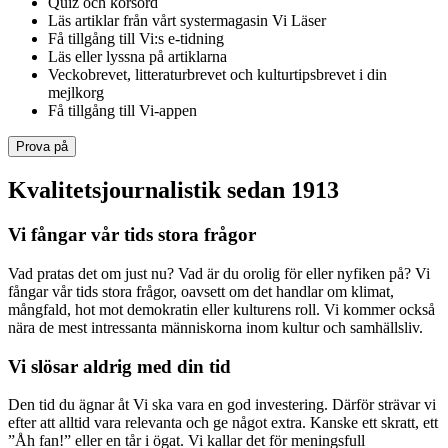
Quiz och korsord
Läs artiklar från vårt systermagasin Vi Läser
Få tillgång till Vi:s e-tidning
Läs eller lyssna på artiklarna
Veckobrevet, litteraturbrevet och kulturtipsbrevet i din
mejlkorg
Få tillgång till Vi-appen
Prova på
Kvalitetsjournalistik sedan 1913
Vi fångar vår tids stora frågor
Vad pratas det om just nu? Vad är du orolig för eller nyfiken på? Vi
fångar vår tids stora frågor, oavsett om det handlar om klimat,
mångfald, hot mot demokratin eller kulturens roll. Vi kommer också
nära de mest intressanta människorna inom kultur och samhällsliv.
Vi slösar aldrig med din tid
Den tid du ägnar åt Vi ska vara en god investering. Därför strävar vi
efter att alltid vara relevanta och ge något extra. Kanske ett skratt, ett
”Åh fan!” eller en tår i ögat. Vi kallar det för meningsfull