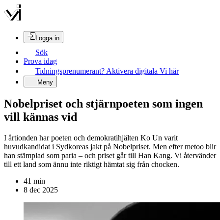
Logga in
Sök
Prova idag
Tidningsprenumerant? Aktivera digitala Vi här
Meny
Nobelpriset och stjärnpoeten som ingen
vill kännas vid
I årtionden har poeten och demokratihjälten Ko Un varit
huvudkandidat i Sydkoreas jakt på Nobelpriset. Men efter metoo blir
han stämplad som paria – och priset går till Han Kang. Vi återvänder
till ett land som ännu inte riktigt hämtat sig från chocken.
41
min
8 dec 2025