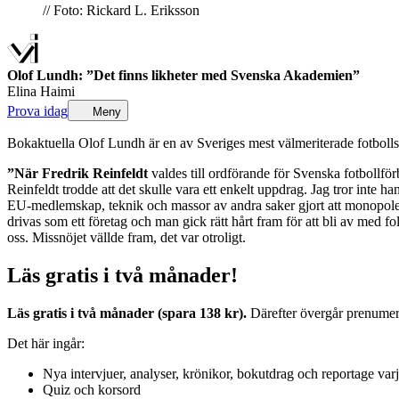
// Foto: Rickard L. Eriksson
Olof Lundh: ”Det finns likheter med Svenska Akademien”
Elina Haimi
Prova idag
Meny
Bokaktuella Olof Lundh är en av Sveriges mest välmeriterade fotbolls
”När Fredrik Reinfeldt
valdes till ord­förande för Svenska fotboll­fö
Reinfeldt trodde att det skulle vara ett enkelt uppdrag. Jag tror inte h
EU-medlemskap, teknik och massor av andra saker gjort att monopolen f
drivas som ett företag och man gick rätt hårt fram för att bli av med f
oss. Missnöjet vällde fram, det var otroligt.
Läs gratis i två månader!
Läs gratis i två månader (spara 138 kr).
Därefter övergår prenumerat
Det här ingår:
Nya intervjuer, analyser, krönikor, bokutdrag och reportage var
Quiz och korsord