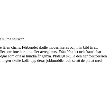
 slutna sällskap.
åste få en chans. Förbundet skulle moderniseras och min bild är att
llet som inte har om- eller avreglerats. Från 90-talet och framåt har
gar som ofta är hundra år gamla. Plötsligt skulle den här folkrörelsen
edningen skulle kolla upp deras jobbmobiler och se att de pratat med