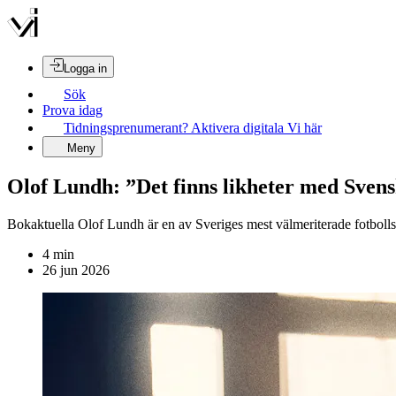
Logga in
Sök
Prova idag
Tidningsprenumerant? Aktivera digitala Vi här
Meny
Olof Lundh: ”Det finns likheter med Sve
Bokaktuella Olof Lundh är en av Sveriges mest välmeriterade fotbolls
4
min
26 jun 2026