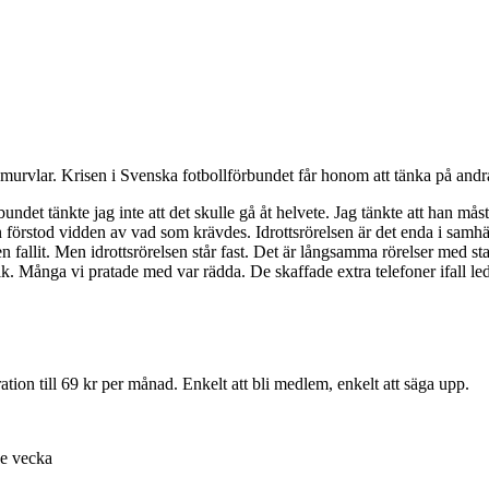
murvlar. Krisen i Svenska fotbollförbundet får honom att tänka på andra
rbundet tänkte jag inte att det skulle gå åt helvete. Jag tänkte att han m
an förstod vidden av vad som krävdes. Idrottsrörelsen är det enda i samhä
allit. Men idrottsrörelsen står fast. Det är långsamma rörelser med stad
olk. Många vi pratade med var rädda. De skaffade extra telefoner ifall l
ion till 69 kr per månad. Enkelt att bli medlem, enkelt att säga upp.
je vecka