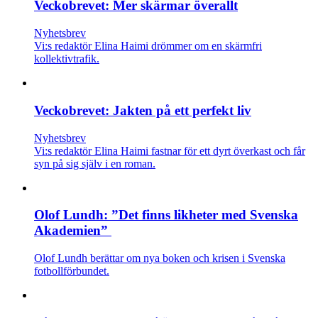
Veckobrevet: Mer skärmar överallt
Nyhetsbrev
Vi:s redaktör Elina Haimi drömmer om en skärmfri
kollektivtrafik.
Veckobrevet: Jakten på ett perfekt liv
Nyhetsbrev
Vi:s redaktör Elina Haimi fastnar för ett dyrt överkast och får
syn på sig själv i en roman.
Olof Lundh: ”Det finns likheter med Svenska
Akademien”
Olof Lundh berättar om nya boken och krisen i Svenska
fotbollförbundet.