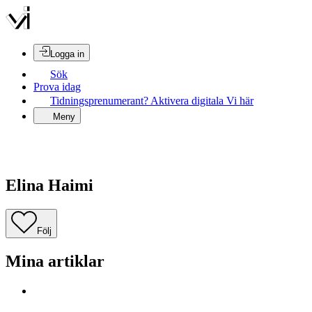
Logga in
Sök
Prova idag
Tidningsprenumerant? Aktivera digitala Vi här
Meny
Elina Haimi
Följ
Mina artiklar