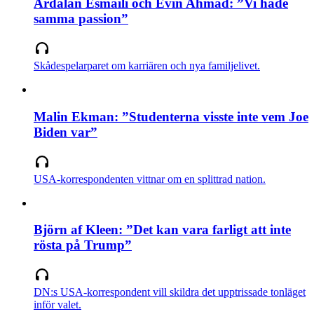
Ardalan Esmaili och Evin Ahmad: ”Vi hade
samma passion”
Skådespelarparet om karriären och nya familjelivet.
Malin Ekman: ”Studenterna visste inte vem Joe
Biden var”
USA-korrespondenten vittnar om en splittrad nation.
Björn af Kleen: ”Det kan vara farligt att inte
rösta på Trump”
DN:s USA-korrespondent vill skildra det upptrissade tonläget
inför valet.