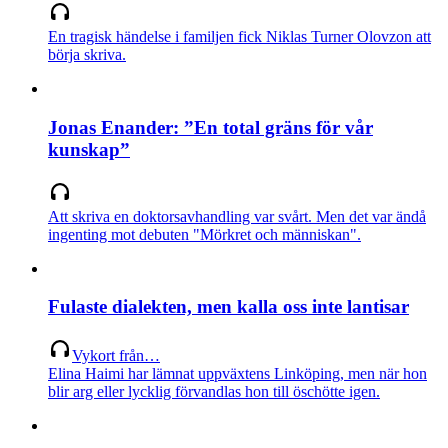
En tragisk händelse i familjen fick Niklas Turner Olovzon att
börja skriva.
Jonas Enander: ”En total gräns för vår
kunskap”
Att skriva en doktors­avhandling var svårt. Men det var ändå
ingenting mot debuten "Mörkret och människan".
Fulaste dialekten, men kalla oss inte lantisar
Vykort från…
Elina Haimi har lämnat uppväxtens Linköping, men när hon
blir arg eller lycklig förvandlas hon till öschötte igen.