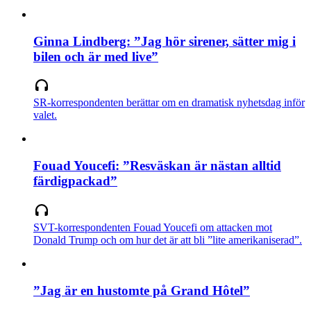
Ginna Lindberg: ”Jag hör sirener, sätter mig i
bilen och är med live”
SR-korrespondenten berättar om en dramatisk nyhetsdag inför
valet.
Fouad Youcefi: ”Resväskan är nästan alltid
färdigpackad”
SVT-korrespondenten Fouad Youcefi om attacken mot
Donald Trump och om hur det är att bli ”lite amerikaniserad”.
”Jag är en hustomte på Grand Hôtel”