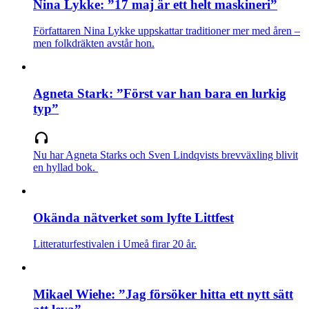
Nina Lykke: ”17 maj är ett helt maskineri”
Författaren Nina Lykke uppskattar traditioner mer med åren –
men folkdräkten avstår hon.
Agneta Stark: ”Först var han bara en lurkig
typ”
Nu har Agneta Starks och Sven Lindqvists brevväxling blivit
en hyllad bok.
Okända nätverket som lyfte Littfest
Litteraturfestivalen i Umeå firar 20 år.
Mikael Wiehe: ”Jag försöker hitta ett nytt sätt