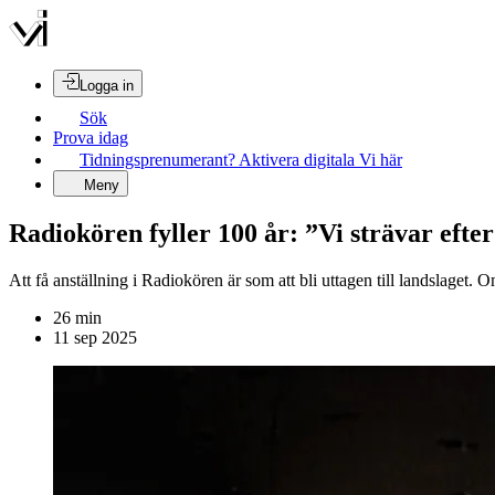
Logga in
Sök
Prova idag
Tidningsprenumerant? Aktivera digitala Vi här
Meny
Radiokören fyller 100 år: ”Vi strävar efte
Att få anställning i Radiokören är som att bli uttagen till landslaget.
26
min
11 sep 2025