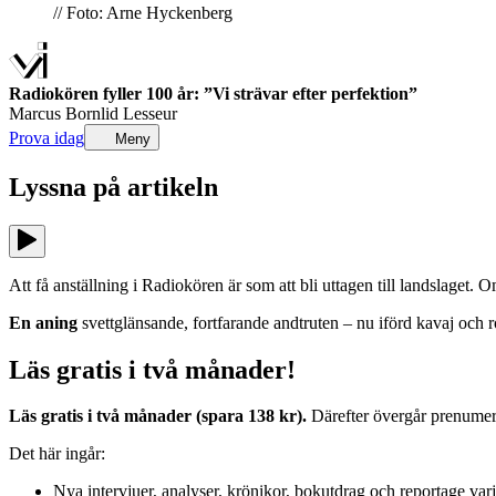
// Foto: Arne Hyckenberg
Radiokören fyller 100 år: ”Vi strävar efter perfektion”
Marcus Bornlid Lesseur
Prova idag
Meny
Lyssna på
artikeln
Att få anställning i Radiokören är som att bli uttagen till landslaget.
En aning
svettglänsande, fortfarande andtruten – nu iförd kavaj och
Läs gratis i två månader!
Läs gratis i två månader (spara 138 kr).
Därefter övergår prenumerat
Det här ingår:
Nya intervjuer, analyser, krönikor, bokutdrag och reportage var