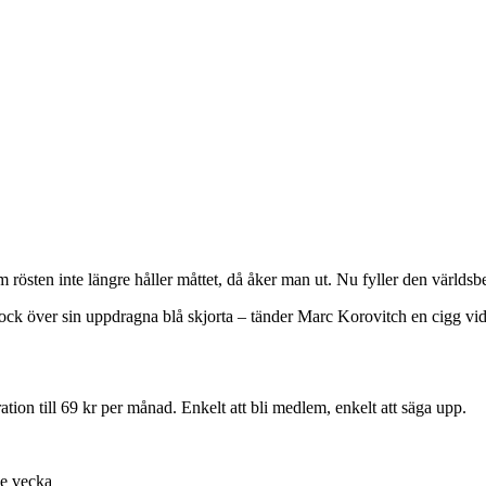
 Om rösten inte längre håller måttet, då åker man ut. Nu fyller den värld
 rock över sin uppdragna blå skjorta – tänder Marc Korovitch en cigg v
ion till 69 kr per månad. Enkelt att bli medlem, enkelt att säga upp.
je vecka