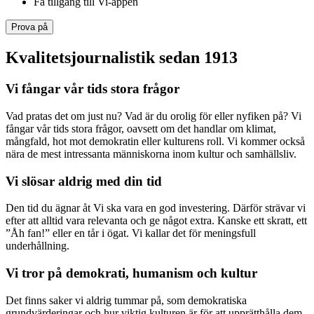
Få tillgång till Vi-appen
Prova på
Kvalitetsjournalistik sedan 1913
Vi fångar vår tids stora frågor
Vad pratas det om just nu? Vad är du orolig för eller nyfiken på? Vi
fångar vår tids stora frågor, oavsett om det handlar om klimat,
mångfald, hot mot demokratin eller kulturens roll. Vi kommer också
nära de mest intressanta människorna inom kultur och samhällsliv.
Vi slösar aldrig med din tid
Den tid du ägnar åt Vi ska vara en god investering. Därför strävar vi
efter att alltid vara relevanta och ge något extra. Kanske ett skratt, ett
”Åh fan!” eller en tår i ögat. Vi kallar det för meningsfull
underhållning.
Vi tror på demokrati, humanism och kultur
Det finns saker vi aldrig tummar på, som demokratiska
grundvärderingar och hur viktig kulturen är för att upprätthålla dem.