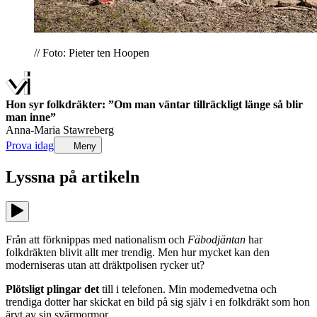
// Foto: Pieter ten Hoopen
Hon syr folkdräkter: ”Om man väntar tillräckligt länge så blir
man inne”
Anna-Maria Stawreberg
Prova idag
Meny
Lyssna på
artikeln
Från att förknippas med nationalism och
Fäbodjäntan
har
folkdräkten blivit allt mer trendig. Men hur mycket kan den
moderniseras utan att dräktpolisen rycker ut?
Plötsligt plingar
det
till i telefonen. Min modemedvetna och
trendiga dotter har skickat en bild på sig själv i en folkdräkt som hon
ärvt av sin svärmormor.