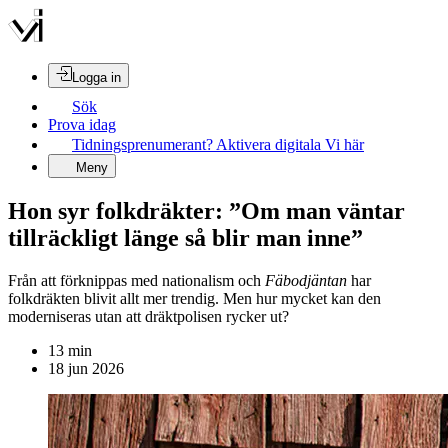
Logga in
Sök
Prova idag
Tidningsprenumerant? Aktivera digitala Vi här
Meny
Hon syr folkdräkter: ”Om man väntar
tillräckligt länge så blir man inne”
Från att förknippas med nationalism och
Fäbodjäntan
har
folkdräkten blivit allt mer trendig. Men hur mycket kan den
moderniseras utan att dräktpolisen rycker ut?
13
min
18 jun 2026