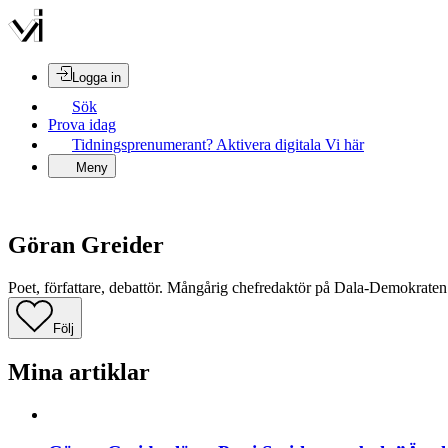
Logga in
Sök
Prova idag
Tidningsprenumerant? Aktivera digitala Vi här
Meny
Göran Greider
Poet, författare, debattör. Mångårig chefredaktör på Dala-Demokrate
Följ
Mina artiklar