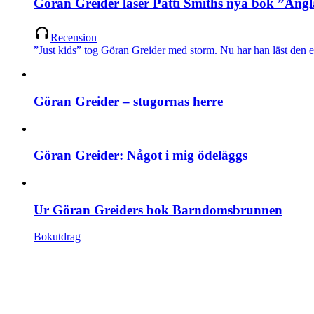
Göran Greider läser Patti Smiths nya bok ”Ängl
Recension
”Just kids” tog Göran Greider med storm. Nu har han läst den e
Göran Greider – stugornas herre
Göran Greider: Något i mig ödeläggs
Ur Göran Greiders bok Barndomsbrunnen
Bokutdrag