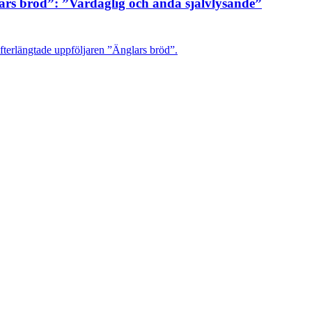
ars bröd”: ”Vardaglig och ändå självlysande”
fterlängtade uppföljaren ”Änglars bröd”.