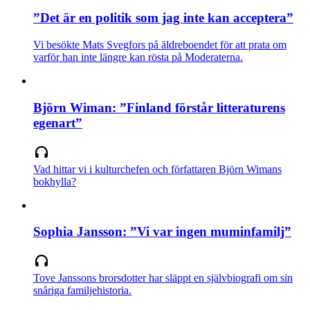
”Det är en politik som jag inte kan acceptera”
Vi besökte Mats Svegfors på äldreboendet för att prata om
varför han inte längre kan rösta på Moderaterna.
Björn Wiman: ”Finland förstår litteraturens
egenart”
Vad hittar vi i kulturchefen och författaren Björn Wimans
bokhylla?
Sophia Jansson: ”Vi var ingen muminfamilj”
Tove Janssons brorsdotter har släppt en självbiografi om sin
snåriga familjehistoria.