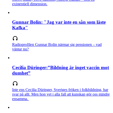
existentiell dimension.
Gunnar Bolin: "Jag var inte en sån som läste
Kafka"
Radioprofilen Gunnar Bolin närmar sig pensionen – vad
väntar nu?
Cecilia Düringer:”Bildning är inget vaccin mot
dumhet”
Inte ens Cecilia Düringer, Sveriges fröken i folkbildning, har
svar på allt. Men hon vet i alla fall att kunskap gör oss mindre
ensamma.