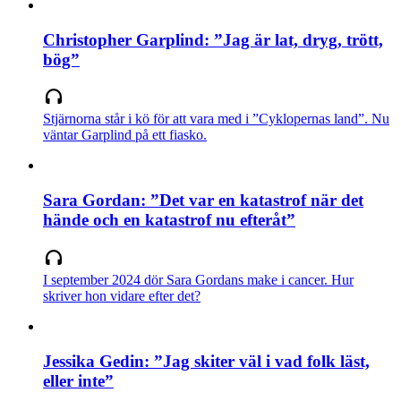
Christopher Garplind: ”Jag är lat, dryg, trött,
bög”
Stjärnorna står i kö för att vara med i ”Cyklopernas land”. Nu
väntar Garplind på ett fiasko.
Sara Gordan: ”Det var en katastrof när det
hände och en katastrof nu efteråt”
I september 2024 dör Sara Gordans make i cancer. Hur
skriver hon vidare efter det?
Jessika Gedin: ”Jag skiter väl i vad folk läst,
eller inte”