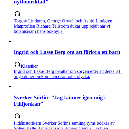
nyttoinriktad"
Torgny Lindgren, George Orwell och Astrid Lindgren.
Matprofilen Richard Tellström dukar upp rejält när vi
botaniserar i hans bokhylla.
Ingrid och Lasse Berg om att förlora ett barn
Klassiker
Ingrid och Lasse Berg berättar om sorgen efter att deras 34-
åriga dotter omkom i en osannolik olycka.
Sverker Sörlin: ”Jag känner igen mig i
Filifjonkan”
I idéhistorikern Sverker Sörlins samling ryms böcker av
Solvej Balle, Tove Jansson, Alberg Camus – och en