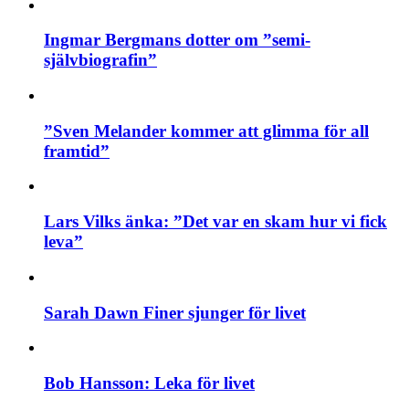
Ingmar Bergmans dotter om ”semi-
självbiografin”
”Sven Melander kommer att glimma för all
framtid”
Lars Vilks änka: ”Det var en skam hur vi fick
leva”
Sarah Dawn Finer sjunger för livet
Bob Hansson: Leka för livet