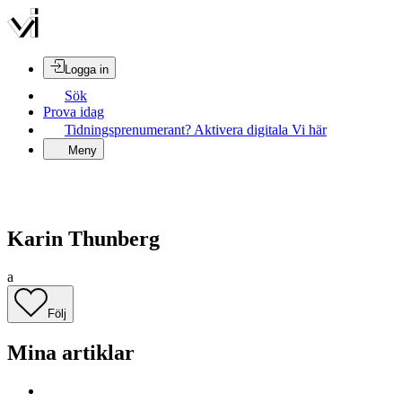
Logga in
Sök
Prova idag
Tidningsprenumerant? Aktivera digitala Vi här
Meny
Karin Thunberg
a
Följ
Mina artiklar