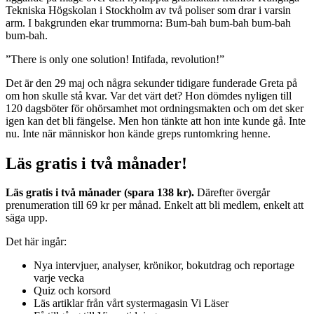
Tekniska Högskolan i Stockholm av två poliser som drar i varsin
arm. I bakgrunden ekar trummorna: Bum-bah bum-bah bum-bah
bum-bah.
”There is only one solution! Intifada, revolution!”
Det är den 29 maj och några sekunder tidigare funderade Greta på
om hon skulle stå kvar. Var det värt det? Hon dömdes nyligen till
120 dagsböter för ohörsamhet mot ordningsmakten och om det sker
igen kan det bli fängelse. Men hon tänkte att hon inte kunde gå. Inte
nu. Inte när människor hon kände greps runtomkring henne.
Läs gratis i två månader!
Läs gratis i två månader (spara 138 kr).
Därefter övergår
prenumeration till 69 kr per månad. Enkelt att bli medlem, enkelt att
säga upp.
Det här ingår:
Nya intervjuer, analyser, krönikor, bokutdrag och reportage
varje vecka
Quiz och korsord
Läs artiklar från vårt systermagasin Vi Läser