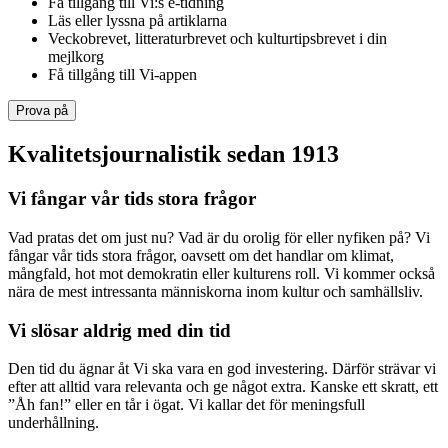
Få tillgång till Vi:s e-tidning
Läs eller lyssna på artiklarna
Veckobrevet, litteraturbrevet och kulturtipsbrevet i din
mejlkorg
Få tillgång till Vi-appen
Prova på
Kvalitetsjournalistik sedan 1913
Vi fångar vår tids stora frågor
Vad pratas det om just nu? Vad är du orolig för eller nyfiken på? Vi
fångar vår tids stora frågor, oavsett om det handlar om klimat,
mångfald, hot mot demokratin eller kulturens roll. Vi kommer också
nära de mest intressanta människorna inom kultur och samhällsliv.
Vi slösar aldrig med din tid
Den tid du ägnar åt Vi ska vara en god investering. Därför strävar vi
efter att alltid vara relevanta och ge något extra. Kanske ett skratt, ett
”Åh fan!” eller en tår i ögat. Vi kallar det för meningsfull
underhållning.