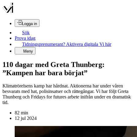
Logga in
Sök
Prova idag
Tidningsprenumerant? Aktivera digitala Vi här
Meny
110 dagar med Greta Thunberg:
”Kampen har bara börjat”
Klimatrörelsens kamp har hårdnat. Aktionerna har under våren
besvarats med hat, polisinsatser och rättegångar. Vi har följt Greta
Thunberg och Fridays for futures arbete inifrån under en dramatisk
tid.
82
min
12 jul 2024